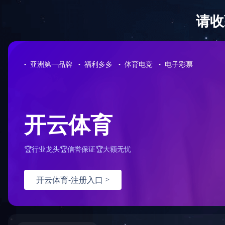
S
KY.COM
|
竞猜网
|
开云官方app下载